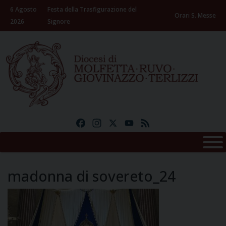
Skip
6 Agosto
Festa della Trasfigurazione del
to
Orari S. Messe
2026
Signore
content
Facebook
Instagram
X
YouTube
Feed
madonna di sovereto_24