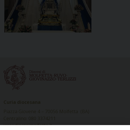
Curia diocesana
Piazza Giovene 4 – 70056 Molfetta (BA)
Centralino: 080 3374211
www.diocesimolfetta.it –