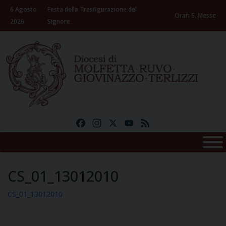
Skip
6 Agosto
Festa della Trasfigurazione del
to
Orari S. Messe
2026
Signore
content
Facebook
Instagram
X
YouTube
Feed
CS_01_13012010
CS_01_13012010