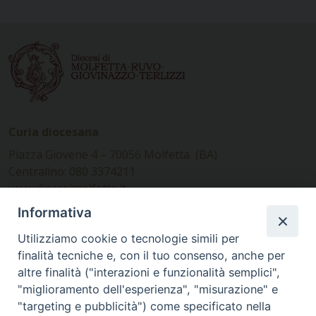
Curia diocesana
Piazza Giovene 4 – 70056 Molfetta (BA)
Centralino: 080 3374211
www.diocesimolfetta.it –
diocesimolfetta@pec.chiesacattolica.it
Informativa
Utilizziamo cookie o tecnologie simili per
Ufficio Comunicazioni sociali
finalità tecniche e, con il tuo consenso, anche per
altre finalità ("interazioni e funzionalità semplici",
Piazza Giovene 4 – 70056 Molfetta (BA)
"miglioramento dell'esperienza", "misurazione" e
comunicazionisociali@diocesimolfetta.it
"targeting e pubblicità") come specificato nella