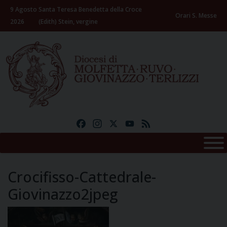
Skip
9 Agosto
Santa Teresa Benedetta della Croce
to
Orari S. Messe
2026
(Edith) Stein, vergine
content
Facebook
Instagram
X
YouTube
Feed
Crocifisso-Cattedrale-
Giovinazzo2jpeg