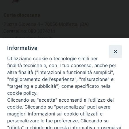
Curia diocesana
Piazza Giovene 4 – 70056 Molfetta (BA)
Centralino: 080 3374211
www.diocesimolfetta.it –
diocesimolfetta@pec.chiesacattolica.it
Informativa
Utilizziamo cookie o tecnologie simili per
Ufficio Comunicazioni sociali
finalità tecniche e, con il tuo consenso, anche per
altre finalità ("interazioni e funzionalità semplici",
Piazza Giovene 4 – 70056 Molfetta (BA)
"miglioramento dell'esperienza", "misurazione" e
comunicazionisociali@diocesimolfetta.it
"targeting e pubblicità") come specificato nella
cookie policy.
Cliccando su "accetta" acconsenti all'utilizzo dei
SEGUICI SU
cookie. Cliccando su "personalizza" puoi avere
Facebook
Instagram
X
YouTube
Feed
maggiori informazioni sui cookie utilizzati e
personalizzare le tue preferenze. Cliccando su
Privacy Policy - trasparenza
"rifiuta" o chiudendo questa informativa proseguirai