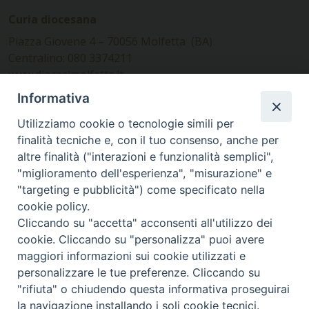
Curia diocesana
Piazza Giovene 4 – 70056 Molfetta (BA)
Centralino: 080 3374211
www.diocesimolfetta.it –
diocesimolfetta@pec.chiesacattolica.it
Informativa
Utilizziamo cookie o tecnologie simili per
Ufficio Comunicazioni sociali
finalità tecniche e, con il tuo consenso, anche per
altre finalità ("interazioni e funzionalità semplici",
Piazza Giovene 4 – 70056 Molfetta (BA)
"miglioramento dell'esperienza", "misurazione" e
comunicazionisociali@diocesimolfetta.it
"targeting e pubblicità") come specificato nella
cookie policy.
Cliccando su "accetta" acconsenti all'utilizzo dei
SEGUICI SU
cookie. Cliccando su "personalizza" puoi avere
Facebook
Instagram
X
YouTube
Feed
maggiori informazioni sui cookie utilizzati e
personalizzare le tue preferenze. Cliccando su
Privacy Policy - trasparenza
"rifiuta" o chiudendo questa informativa proseguirai
la navigazione installando i soli cookie tecnici.