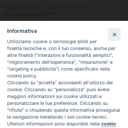
Piazza Giovene 4 – 70056 Molfetta (BA)
Centralino: 080 3374211
www.diocesimolfetta.it –
diocesimolfetta@pec.chiesacattolica.it
Informativa
Utilizziamo cookie o tecnologie simili per
Ufficio Comunicazioni sociali
finalità tecniche e, con il tuo consenso, anche per
altre finalità ("interazioni e funzionalità semplici",
Piazza Giovene 4 – 70056 Molfetta (BA)
"miglioramento dell'esperienza", "misurazione" e
comunicazionisociali@diocesimolfetta.it
"targeting e pubblicità") come specificato nella
cookie policy.
Cliccando su "accetta" acconsenti all'utilizzo dei
SEGUICI SU
cookie. Cliccando su "personalizza" puoi avere
Facebook
Instagram
X
YouTube
Feed
maggiori informazioni sui cookie utilizzati e
personalizzare le tue preferenze. Cliccando su
Privacy Policy - trasparenza
"rifiuta" o chiudendo questa informativa proseguirai
la navigazione installando i soli cookie tecnici.
© 2016 - 2026 Diocesi Molfetta Ruvo Giovinazzo Terlizzi
Ulteriori informazioni sono disponibili nella
cookie
Preferenze Cookie