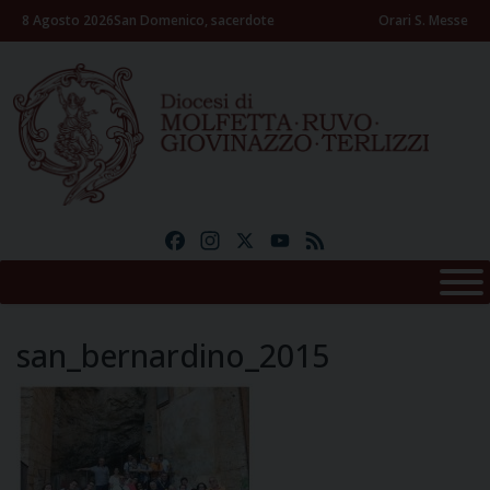
Skip
8 Agosto 2026
San Domenico, sacerdote
Orari S. Messe
to
content
Facebook
Instagram
X
YouTube
Feed
san_bernardino_2015