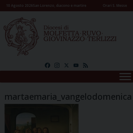
Skip
10 Agosto 2026
San Lorenzo, diacono e martire
Orari S. Messe
to
content
Facebook
Instagram
X
YouTube
Feed
martaemaria_vangelodomenica