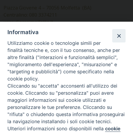
Piazza Giovene 4 – 70056 Molfetta (BA)
Centralino: 080 3374211
www.diocesimolfetta.it –
diocesimolfetta@pec.chiesacattolica.it
Informativa
Utilizziamo cookie o tecnologie simili per
Ufficio Comunicazioni sociali
finalità tecniche e, con il tuo consenso, anche per
altre finalità ("interazioni e funzionalità semplici",
Piazza Giovene 4 – 70056 Molfetta (BA)
"miglioramento dell'esperienza", "misurazione" e
comunicazionisociali@diocesimolfetta.it
"targeting e pubblicità") come specificato nella
cookie policy.
Cliccando su "accetta" acconsenti all'utilizzo dei
SEGUICI SU
cookie. Cliccando su "personalizza" puoi avere
Facebook
Instagram
X
YouTube
Feed
maggiori informazioni sui cookie utilizzati e
personalizzare le tue preferenze. Cliccando su
Privacy Policy - trasparenza
"rifiuta" o chiudendo questa informativa proseguirai
la navigazione installando i soli cookie tecnici.
© 2016 - 2026 Diocesi Molfetta Ruvo Giovinazzo Terlizzi
Ulteriori informazioni sono disponibili nella
cookie
Preferenze Cookie