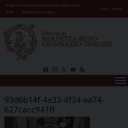
Skip
9 Agosto
Santa Teresa Benedetta della Croce
to
Orari S. Messe
2026
(Edith) Stein, vergine
content
Facebook
Instagram
X
YouTube
Feed
93d6b14f-4e33-4f34-aa74-
627cacc941ff