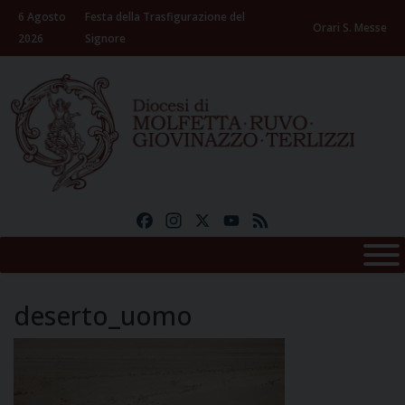
Skip
6 Agosto
Festa della Trasfigurazione del
to
Orari S. Messe
2026
Signore
content
Facebook
Instagram
X
YouTube
Feed
deserto_uomo