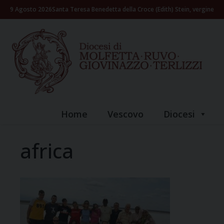
Skip
9 Agosto 2026
Santa Teresa Benedetta della Croce (Edith) Stein, vergine
to
content
Home
Vescovo
Diocesi
africa