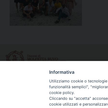
Informativa
Curia diocesana
Utilizziamo cookie o tecnologie s
funzionalità semplici", "miglior
Piazza Giovene 4 – 70056 Molfetta (BA)
cookie policy.
Centralino: 080 3374211
Cliccando su "accetta" acconsent
www.diocesimolfetta.it – diocesimolfetta@pec.chiesacattol
cookie utilizzati e personalizza