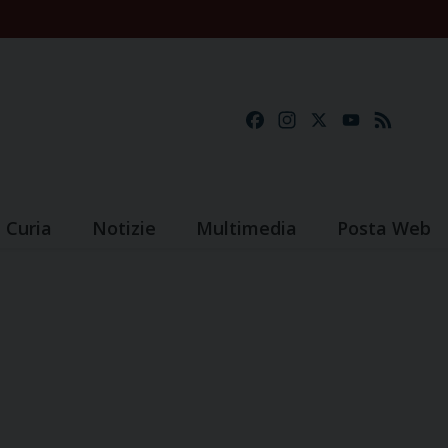
Facebook
Instagram
X
YouTube
Feed
Curia
Notizie
Multimedia
Posta Web