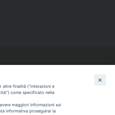
SEGUICI SU
altre finalità ("interazioni e
cità") come specificato nella
Facebook
Instagram
X
YouTube
Feed
 avere maggiori informazioni sui
sta informativa proseguirai la