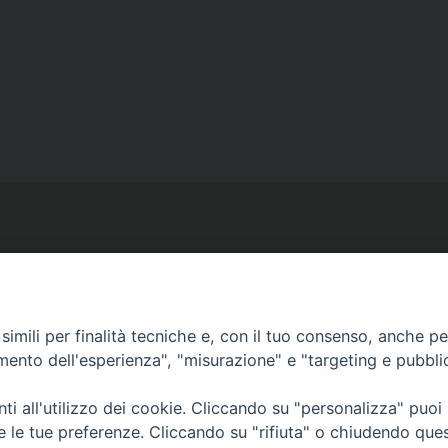
Ufficio Comunicazioni sociali
imili per finalità tecniche e, con il tuo consenso, anche per 
amento dell'esperienza", "misurazione" e "targeting e pubbli
Piazza Giovene 4 – 70056 Molfetta (BA)
comunicazionisociali@diocesimolfetta.it
i all'utilizzo dei cookie. Cliccando su "personalizza" puoi
ica.it
re le tue preferenze. Cliccando su "rifiuta" o chiudendo que