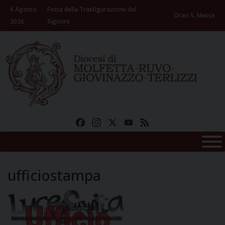
Skip
6 Agosto
Festa della Trasfigurazione del
to
Orari S. Messe
2026
Signore
content
Facebook
Instagram
X
YouTube
Feed
ufficiostampa