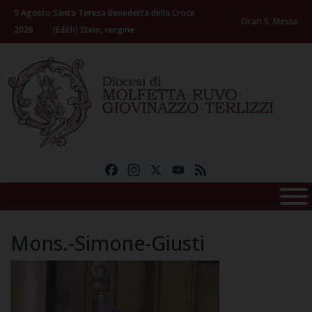
Skip
9 Agosto
Santa Teresa Benedetta della Croce
to
Orari S. Messe
2026
(Edith) Stein, vergine
content
Facebook
Instagram
X
YouTube
Feed
Mons.-Simone-Giusti