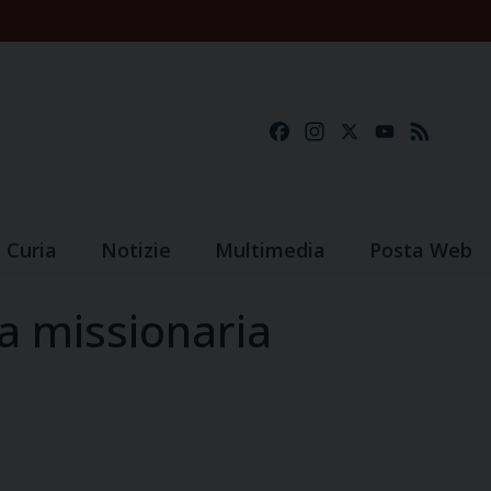
Facebook
Instagram
X
YouTube
Feed
Curia
Notizie
Multimedia
Posta Web
ia missionaria