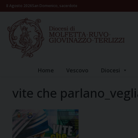
Skip
8 Agosto 2026
San Domenico, sacerdote
to
content
Home
Vescovo
Diocesi
vite che parlano_vegl