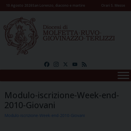
Skip
10 Agosto 2026
San Lorenzo, diacono e martire
Orari S. Messe
to
content
Facebook
Instagram
X
YouTube
Feed
Modulo-iscrizione-Week-end-
2010-Giovani
Modulo-iscrizione-Week-end-2010-Giovani