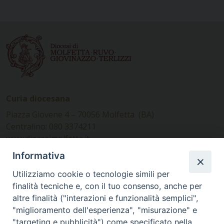
Curia diocesana
Piazza Giovene 4 – 70056 Molfetta (BA)
Centralino: 080 3374211
www.diocesimolfetta.it –
diocesimolfetta@pec.chiesacattolica.it
Informativa
Utilizziamo cookie o tecnologie simili per
Ufficio Comunicazioni sociali
finalità tecniche e, con il tuo consenso, anche per
altre finalità ("interazioni e funzionalità semplici",
Piazza Giovene 4 – 70056 Molfetta (BA)
"miglioramento dell'esperienza", "misurazione" e
comunicazionisociali@diocesimolfetta.it
"targeting e pubblicità") come specificato nella