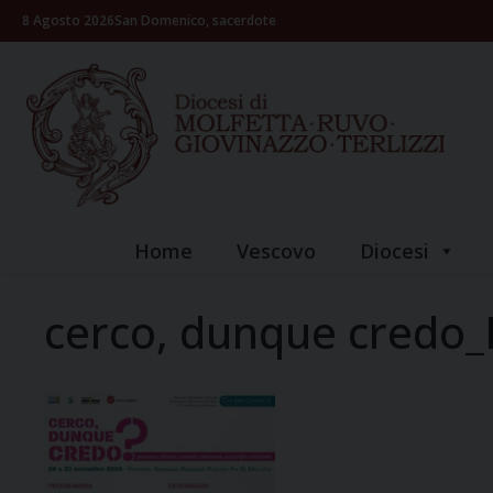
Skip
8 Agosto 2026
San Domenico, sacerdote
to
content
Home
Vescovo
Diocesi
cerco, dunque credo