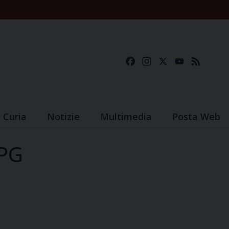
Facebook
Instagram
X
YouTube
Feed
Curia
Notizie
Multimedia
Posta Web
_PG