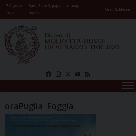
Skip
7 Agosto
Santi Sisto II, papa, e compagni,
to
Orari S. Messe
2026
martiri
content
Facebook
Instagram
X
YouTube
Feed
oraPuglia_Foggia