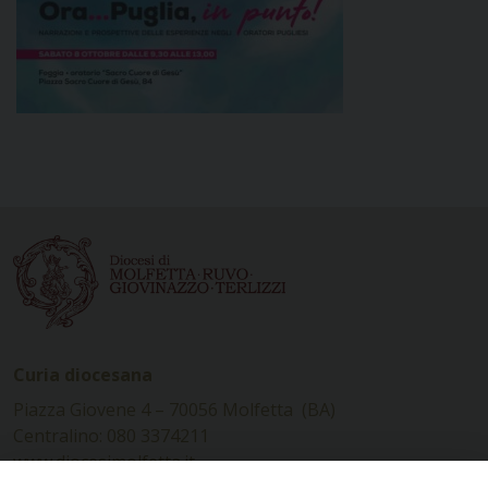
Curia diocesana
Piazza Giovene 4 – 70056 Molfetta (BA)
Centralino: 080 3374211
www.diocesimolfetta.it –
diocesimolfetta@pec.chiesacattolica.it