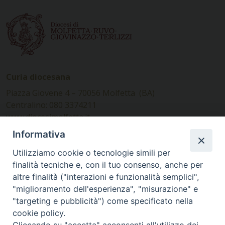
Curia diocesana
Piazza Giovene 4 – 70056 Molfetta (BA)
Centralino: 080 3374211
www.diocesimolfetta.it –
diocesimolfetta@pec.chiesacattolica.it
Informativa
Utilizziamo cookie o tecnologie simili per
Ufficio Comunicazioni sociali
finalità tecniche e, con il tuo consenso, anche per
altre finalità ("interazioni e funzionalità semplici",
Piazza Giovene 4 – 70056 Molfetta (BA)
"miglioramento dell'esperienza", "misurazione" e
comunicazionisociali@diocesimolfetta.it
"targeting e pubblicità") come specificato nella
cookie policy.