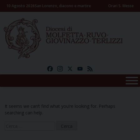
Skip
10 Agosto 2026
San Lorenzo, diacono e martire
Orari S. Messe
to
content
Facebook
Instagram
X
YouTube
Feed
It seems we can’t find what you’re looking for. Perhaps
searching can help.
Ricerca
per: