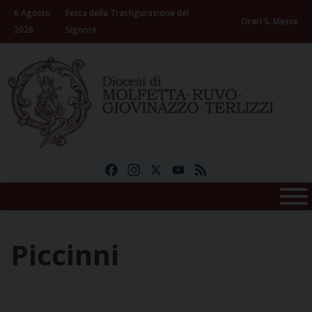
Skip
6 Agosto
Festa della Trasfigurazione del
to
Orari S. Messe
2026
Signore
content
Facebook
Instagram
X
YouTube
Feed
Piccinni