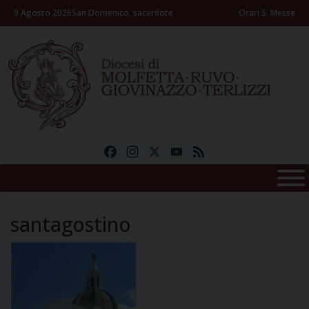
Skip
9 Agosto 2026
San Domenico, sacerdote
Orari S. Messe
to
content
Facebook
Instagram
X
YouTube
Feed
santagostino