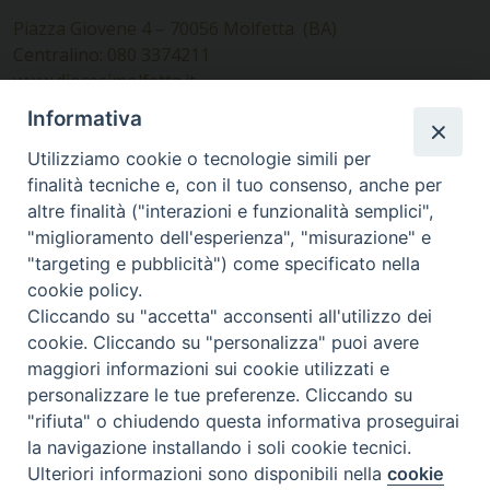
Piazza Giovene 4 – 70056 Molfetta (BA)
Centralino: 080 3374211
www.diocesimolfetta.it –
diocesimolfetta@pec.chiesacattolica.it
Informativa
Utilizziamo cookie o tecnologie simili per
Ufficio Comunicazioni sociali
finalità tecniche e, con il tuo consenso, anche per
altre finalità ("interazioni e funzionalità semplici",
Piazza Giovene 4 – 70056 Molfetta (BA)
"miglioramento dell'esperienza", "misurazione" e
comunicazionisociali@diocesimolfetta.it
"targeting e pubblicità") come specificato nella
cookie policy.
Cliccando su "accetta" acconsenti all'utilizzo dei
SEGUICI SU
cookie. Cliccando su "personalizza" puoi avere
Facebook
Instagram
X
YouTube
Feed
maggiori informazioni sui cookie utilizzati e
personalizzare le tue preferenze. Cliccando su
Privacy Policy - trasparenza
"rifiuta" o chiudendo questa informativa proseguirai
la navigazione installando i soli cookie tecnici.
© 2016 - 2026 Diocesi Molfetta Ruvo Giovinazzo Terlizzi
Ulteriori informazioni sono disponibili nella
cookie
Preferenze Cookie