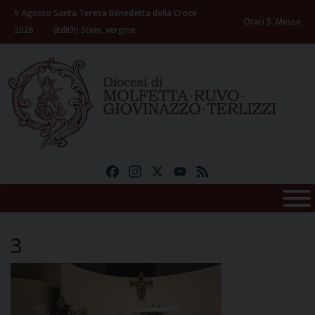
Skip
9 Agosto
Santa Teresa Benedetta della Croce
to
Orari S. Messe
2026
(Edith) Stein, vergine
content
Facebook
Instagram
X
YouTube
Feed
3