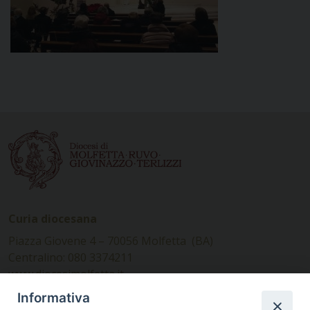
Curia diocesana
Piazza Giovene 4 – 70056 Molfetta (BA)
Centralino: 080 3374211
www.diocesimolfetta.it –
diocesimolfetta@pec.chiesacattolica.it
Informativa