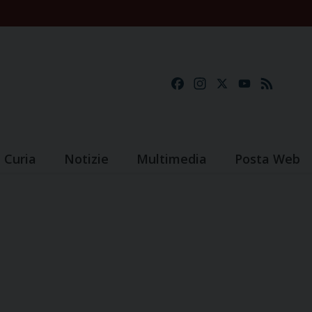
Facebook
Instagram
X
YouTube
Feed
Curia
Notizie
Multimedia
Posta Web