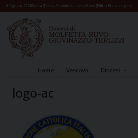
Skip
9 Agosto 2026
Santa Teresa Benedetta della Croce (Edith) Stein, vergine
to
content
Home
Vescovo
Diocesi
logo-ac