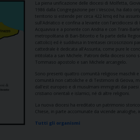
La piena unificazione delle diocesi di Molfetta, Giov
1986 dalla Congregazione per i Vescovi, ha dato origi
territorio si estende per circa 422 kmq ed ha assunto
sull'Adriatico e confina a levante con l'arcidiocesi
Acquaviva e a ponente con Andria e con Trani-Barlet
metropolitana di Bari-Bitonto e fa parte della Regio
cattolici) ed è suddivisa in trentasei circoscrizioni p
cattedrale è dedicata all'Assunta, come pure le conca
intitolata a san Michele. Patroni della diocesi sono
Tommaso apostolo e san Michele arcangelo.
Sono presenti quattro comunità religiose maschili e tr
comunità non cattoliche e di Testimoni di Geova, me
dall'est europeo e di musulmani immigrati dai paesi as
cristiano orientali e islamici, né di altre religioni.
La nuova diocesi ha ereditato un patrimonio storico a
Chiese, in parte accomunate da vicende analoghe, in p
Tutti gli organismi