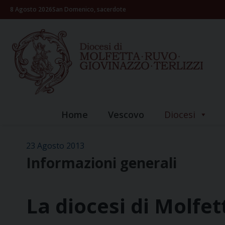
Skip
8 Agosto 2026
San Domenico, sacerdote
to
content
Home
Vescovo
Diocesi
23 Agosto 2013
Informazioni generali
La diocesi di Molfet