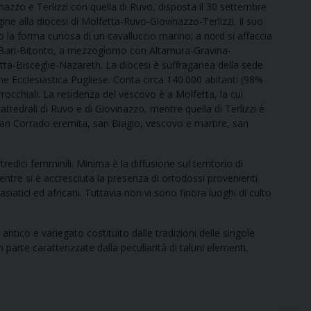
inazzo e Terlizzi con quella di Ruvo, disposta il 30 settembre
ne alla diocesi di Molfetta-Ruvo-Giovinazzo-Terlizzi. Il suo
 la forma curiosa di un cavalluccio marino; a nord si affaccia
 di Bari-Bitonto, a mezzogiorno con Altamura-Gravina-
ta-Bisceglie-Nazareth. La diocesi è suffraganea della sede
ne Ecclesiastica Pugliese. Conta circa 140.000 abitanti (98%
arrocchiali. La residenza del vescovo è a Molfetta, la cui
ttedrali di Ruvo e di Giovinazzo, mentre quella di Terlizzi è
 san Corrado eremita, san Biagio, vescovo e martire, san
edici femminili. Minima è la diffusione sul territorio di
ntre si è accresciuta la presenza di ortodossi provenienti
iatici ed africani. Tuttavia non vi sono finora luoghi di culto
ntico e variegato costituito dalle tradizioni delle singole
arte caratterizzate dalla peculiarità di taluni elementi.