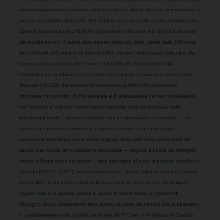
antichi monasteri benedettini e i loro beni furono dati in fitto o in amnistrazione a
laici ed ecclesiastici della città. Nel 1344 la sede vescovile veniva tassata dalla
Camera Apostolica per 176 fiorini (equivalenti a 35 once e 6 tarì) cioè un terzo
del reddito annuo. Il valore della mensa vescovile, però, scese dalle 150 once
del 1310 alle 105 once e 18 tarì del 1344, mentre i diritti pagati dalla città alla
Corona erano passati dalle 21 once del 1285 alle 10 once del 1345.
Probabilmente la riduzione dei membri del Capitolo al numero di ventiquattro,
disposta nel 1386 dal vescovo Simone Alopa (1386-1401) può essere
compresa nel contesto di crisi generale e di svalutazione dei beni ecclesiastici.
Dal Trecento si colgono tuttora tracce molteplici della pietà vissuta dalle
popolazioni locali –
spesso coniugate con il culto mariano e dei santi –
che
hanno tramandato un patrimonio religioso, artistico e culturale di non
secondaria importanza per la storia religiosa della città. Nella prima metà del
secolo una nuova canonizzazione episcopale –
seguita a quella dei pellegrini
sepolti a Santa Maria dei Martiri –
fece assurgere al ruolo di patrono cittadino s.
Corrado (1105?- 1126?), monaco cistercense. Questi, figlio del duca di Baviera
Enrico Welf, detto il Nero, partì pellegrino verso la Terra Santa, ma lungo il
tragitto morì e fu sepolto presso lo speco di Santa Maria
ad cryptam
di
Modugno. Dopo l’abbandono dello speco da parte dei monaci che lo abitavano
–
probabilmente entro il primo ventennio del XIV sec. – le reliquie di Corrado