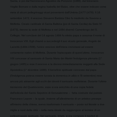
Santa, e poi dal francescano Agostino da Ponzone (1488), dal bresciano
Virgilio Bornato e dalla regina Isabella del Balzo, oltre che essere indicato come
meta di alcuni pellegrinaggi vicari provenienti dall’Umbria (1477-1478). Il 16
settembre 1472, il vescovo Giovanni Battista Cibo fu trasferito da Savona a
Molfetta. Creato cardinale di Santa Balbina (poi di Santa Cecilia) da Sisto IV
(1473), ritenne la sede di Molfetta e nel 1484 diventò Camerlengo del S.
Collegio. Nel conclave del 14 agosto 1484 fu eletto papa e assunse il nome di
Innocenzo VIII. Egli chiamò a succedergli il suo vicario generale, Angelo de
Lacertis (1484-1508), l’unico vescovo dell’intera cronotassi ad essere
certamente nativo di Molfetta. Durante l’episcopato di quest’ultimo, Innocenzo
VIII concesse al santuario di Santa Maria dei Martiri l’indulgenza plenaria (1°
giugno 1485) e rese il vescovo e la diocesi immediatamente soggetti alla Sede
Apostolica (1° dicembre 1488). Il beneficio spirituale concesso dal papa
(l’indulgenza poteva essere lucrata la domenica
in albis
e l’8 settembre) rese
ancora più attraente agli occhi dei devoti il santuario molfettese. Durante l’ultimo
trentennio del Quattrocento, esso si era arricchito di una copia fedele
dell’edicola del Santo Sepolcro di Gerusalemme –
fatta costruire dal patrizio
Francesco Lepore – la quale, insieme all’allestimento di un artistico presepe
all’interno della chiesa, aveva trasformato il santuario – posto sul litorale a due
miglia a nord della città – nella meta ideale da raggiungere al termine di un
pellegrinaggio spirituale. Nel santuario, infatti, si era compiuto il
trasfert
di