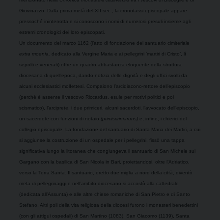
Giovinazzo. Dalla prima metà del XII sec., la cronotassi episcopale appare
pressoché ininterrotta e si conoscono i nomi di numerosi presuli insieme agli
estremi cronologici dei loro episcopati.
Un documento del marzo 1162 (l’atto di fondazione del santuario cimiteriale
extra moenia,
dedicato alla Vergine Maria e ai pellegrini ‘martiri di Cristo’, lì
sepolti e venerati) offre un quadro abbastanza eloquente della struttura
diocesana di quell’epoca, dando notizia delle dignità e degli uffici svolti da
alcuni ecclesiastici molfettesi. Compaiono l’arcidiacono-rettore dell’episcopio
(perché è assente il vescovo Riccardus, esule per motivi politici e poi
scismatico), l’arciprete, i due primiceri, alcuni sacerdoti, l’avvocato dell’episcopio,
un sacerdote con funzioni di notaio
(primiscriniaruns)
e, infine, i chierici del
collegio episcopale. La fondazione del santuario di Santa Maria dei Martiri, a cui
si aggiunse la costruzione di un ospedale per i pellegrini, fissò una tappa
significativa lungo la litoranea che congiungeva il santuario di San Michele sul
Gargano con la basilica di San Nicola in Bari, proiettandosi, oltre l’Adriatico,
verso la Terra Santa. Il santuario, eretto due miglia a nord della città, diventò
meta di pellegrinaggi e nell’ambito diocesano si accostò alla cattedrale
(dedicata all’Assunta) e alle altre chiese romaniche di San Pietro e di Santo
Stefano. Altri poli della vita religiosa della diocesi furono i monasteri benedettini
(con gli attigui ospedali) di San Martino (1083), San Giacomo (1139), Santa