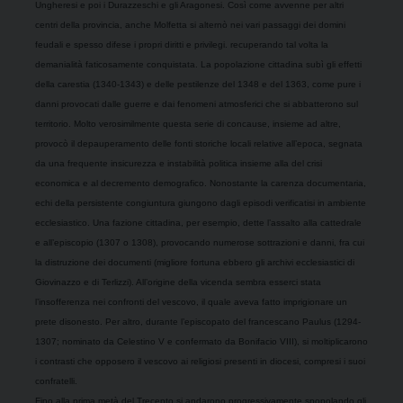
Ungheresi e poi i Durazzeschi e gli Aragonesi. Così come avvenne per altri
centri della provincia, anche Molfetta si alternò nei vari passaggi dei domini
feudali e spesso difese i propri diritti e privilegi. recuperando tal volta la
demanialità faticosamente conquistata. La popolazione cittadina subì gli effetti
della carestia (1340-1343) e delle pestilenze del 1348 e del 1363, come pure i
danni provocati dalle guerre e dai fenomeni atmosferici che si abbatterono sul
territorio. Molto verosimilmente questa serie di concause, insieme ad altre,
provocò il depauperamento delle fonti storiche locali relative all’epoca, segnata
da una frequente insicurezza e instabilità politica insieme alla del crisi
economica e al decremento demografico. Nonostante la carenza documentaria,
echi della persistente congiuntura giungono dagli episodi verificatisi in ambiente
ecclesiastico. Una fazione cittadina, per esempio, dette l’assalto alla cattedrale
e all’episcopio (1307 o 1308), provocando numerose sottrazioni e danni, fra cui
la distruzione dei documenti (migliore fortuna ebbero gli archivi ecclesiastici di
Giovinazzo e di Terlizzi). All’origine della vicenda sembra esserci stata
l’insofferenza nei confronti del vescovo, il quale aveva fatto imprigionare un
prete disonesto. Per altro, durante l’episcopato del francescano Paulus (1294-
1307; nominato da Celestino V e confermato da Bonifacio VIII),
si moltiplicarono
i contrasti che opposero il vescovo ai religiosi presenti in diocesi, compresi i suoi
confratelli.
Fino alla prima metà del Trecento si andarono progressivamente spopolando gli