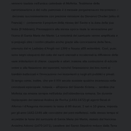
vennero traslate nell’antica cattedrale di Molfetta. Testimone della
canonizzazione e del culto patronale
è
il messale pergamenaceo trecentesco –
decorato successivamente con preziose miniature da Giovanni Charlier
(alias
di
Francia) –
contenente il
proprium
della messa del Santo e la data della sua
festa (9 febbraio). Pressappoco alla stessa epoca risale la venerazione per
l’icona di Santa Maria dei Martiri. La notorietà del santuario venne amplificata e
si propagò oltre i confini cittadini anche grazie alla concessione della fiera,
ottenuta dal re Ladislao d’Angiò nel 1399 e fissata all’8 settembre. Così, pure,
sono segni eloquenti del culto dei santi orientali e occidentali la diffusione delle
varie intitolazioni di chiese, cappelle e altari, insieme alla costruzione di edicole
votive e alla fissazione dei toponimi, nonché l’imposizione dei loro nomi ai
bambini battezzati e l’invocazione nei testamenti o negli atti pubblici e privati.
Si tenga conto, inoltre, che per il XIV secolo sussiste qualche incertezza nella
cronotassi episcopale, tuttavia – all’epoca del Grande Scisma –
sembra che
Molfetta sia rimasta sempre nell’orbita dell’obbedienza romana. Se durante
l’episcopato del tranese Andrea de Rocha (1433-1472) gli agenti fiscali di
Alfonso I d’Aragona riscossero la tassa di 86 ducati, 2 tarì e 10 grana, imposta
per gli anni 1442-1446 alle concubine dei preti molfettesi, nello stesso tempo si
accrebbe la fama del santuario di Santa Maria dei Martiri, visitato dal francese
Anselmo Adorno (1470-1471), cavaliere del Santo Sepolcro reduce dalla Terra