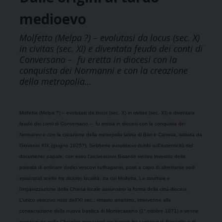
medioevo
Molfetta (Melpa ?) – evolutasi da locus (sec. X)
in civitas (sec. XI) e diventata feudo dei conti di
Conversano – fu eretta in diocesi con la
conquista dei Normanni e con la creazione
della metropolia…
Molfetta (Melpa ?) – evolutasi da
locus
(sec. X) in
civitas
(sec. XI)
e
diventata
feudo dei conti di Conversano –
fu eretta in diocesi
con
la conquista dei
Normanni e con la creazione della metropolia latina di Bari e Canosa, istituita da
Giovanni XIX (giugno 1025?). Sebbene sussistano dubbi sull’autenticità del
documento papale, con esso l’arcivescovo Bisantio veniva investito della
potestà di ordinare dodici vescovi suffraganei, posti a capo di altrettante sedi
episcopali scelte fra diciotto località, tra cui Molfetta. La struttura e
l’organizzazione della Chiesa locale assunsero la forma della città-diocesi.
L’unico vescovo noto dell’XI sec., rimasto anonimo, intervenne alla
consacrazione della nuova basilica di Montecassino (1° ottobre 1071) e venne
menzionato nella
Chronica monasterii casinensis
fra i vescovi di Bisceglie e di