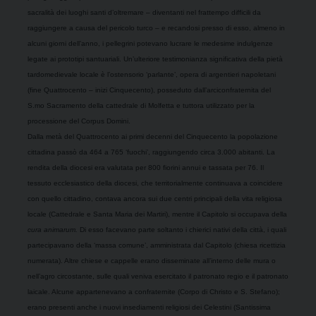
sacralità dei luoghi santi d’oltremare – diventanti nel frattempo difficili da
raggiungere a causa del pericolo turco – e recandosi presso di esso, almeno in
alcuni giorni dell’anno, i pellegrini potevano lucrare le medesime indulgenze
legate ai prototipi santuariali. Un’ulteriore testimonianza significativa della pietà
tardomedievale locale è l’ostensorio ‘parlante’, opera di argentieri napoletani
(fine Quattrocento – inizi Cinquecento), posseduto dall’arciconfraternita del
S.mo Sacramento della cattedrale di Molfetta e tuttora utilizzato per la
processione del Corpus Domini.
Dalla metà del Quattrocento ai primi decenni del Cinquecento la popolazione
cittadina passò da 464 a 765 ‘fuochi’, raggiungendo circa 3.000 abitanti. La
rendita della diocesi era valutata per 800 fiorini annui e tassata per 76. Il
tessuto ecclesiastico della diocesi, che territorialmente continuava a coincidere
con quello cittadino, contava ancora sui due centri principali della vita religiosa
locale (Cattedrale e Santa Maria dei Martiri), mentre il Capitolo si occupava della
cura animarum.
Di esso facevano parte soltanto i chierici nativi della città, i quali
partecipavano della ‘massa comune’, amministrata dal Capitolo (chiesa ricettizia
numerata). Altre chiese e cappelle erano disseminate all’interno delle mura o
nell’agro circostante, sulle quali veniva esercitato il patronato regio e il patronato
laicale. Alcune appartenevano a confraternite (Corpo di Christo e S. Stefano);
erano presenti anche i nuovi insediamenti religiosi dei Celestini (Santissima