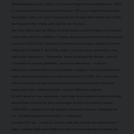
Maria Maddalena
(ante
1316) e dei Canonici Regolari (Santa Margherita, 1182),
e i conventi dei Francescani (San Francesco, XIII sec.) e degli Osservanti (San
Bernardino, 1451); né mancò la presenza dei Templari (San Nicola,
ante
1216),
dei Giovanniti (San Primo,
ante
1263) e dei Teutonici.
Nel 1211 Terlizzi aderì ad Ottone IV di Brunswick, sceso in Puglia, e così fecero
anche altre città fra cui Molfetta. Tuttavia, due documenti sottoscritti dal vescovo
Accarinus (1200-1218), riguardanti la medesima donazione, attestano il ritorno
della città a Federico
II.
Nel 1208, inoltre, il vescovo aveva
sottoscritto come
capo della cittadinanza – Bernardino, erede di Berardo dei Gentile, conte di
Conversano e signore di Molfetta, era ancora minorenne –
il rinnovo
dell’accordo commerciale fra la città pugliese e Ragusa, concluso sessant’anni
prima. Accarinus partecipò al concilio Lateranense IV (1215). Fra i vescovi dei
primi tre secoli di vita della diocesi dev’essere menzionato anche Risandus,
personalità nota e stimata dai papi, i quali gli affidarono numerosi
incarichi durante il suo episcopato, il più lungo finora registrato nella storia della
diocesi
(ante
1222-1271). Altro personaggio di spicco
è
il vescovo Angelo
(1280-1287), appartenente alla famiglia romana dei Saraceni, diramatasi nel
sec. XII dalla famiglia di Innocenzo
II, i
Papareschi.
Durante il XIV sec., la città fu coinvolta nelle tristi vicende che interessarono il
regno, causate dagli eventi bellici che ebbero per protagonisti gli Angioini, gli