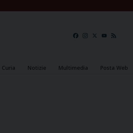
Facebook
Instagram
X
YouTube
Feed
Curia
Notizie
Multimedia
Posta Web