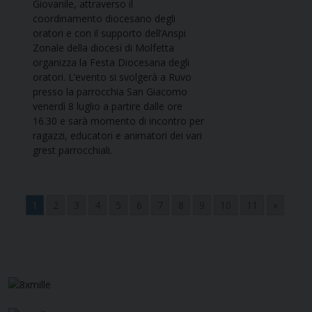
Giovanile, attraverso il
coordinamento diocesano degli
oratori e con il supporto dell’Anspi
Zonale della diocesi di Molfetta
organizza la Festa Diocesana degli
oratori. L’evento si svolgerà a Ruvo
presso la parrocchia San Giacomo
venerdì 8 luglio a partire dalle ore
16.30 e sarà momento di incontro per
ragazzi, educatori e animatori dei vari
grest parrocchiali.
1
2
3
4
5
6
7
8
9
10
11
»
Navigazione
articoli