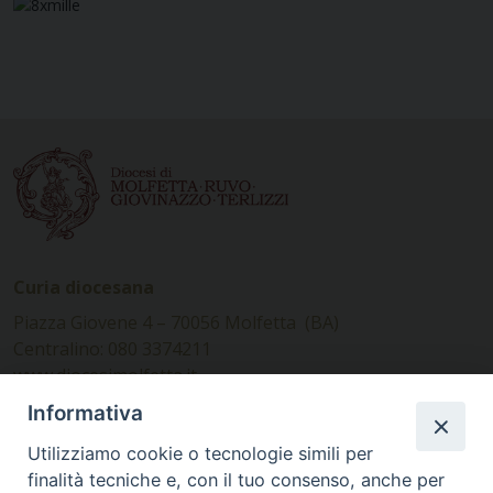
Curia diocesana
Piazza Giovene 4 – 70056 Molfetta (BA)
Centralino: 080 3374211
www.diocesimolfetta.it –
diocesimolfetta@pec.chiesacattolica.it
Informativa
Utilizziamo cookie o tecnologie simili per
Ufficio Comunicazioni sociali
finalità tecniche e, con il tuo consenso, anche per