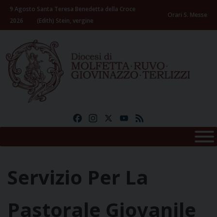
Skip
9 Agosto
Santa Teresa Benedetta della Croce
to
Orari S. Messe
2026
(Edith) Stein, vergine
content
Facebook
Instagram
X
YouTube
Feed
Servizio Per La
Pastorale Giovanile