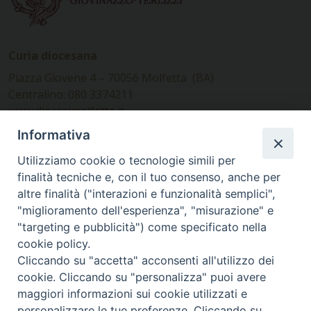
Curia diocesana
Piazza Giovene 4 – 70056 Molfetta (BA)
Centralino: 080 3374211
www.diocesimolfetta.it –
diocesimolfetta@pec.chiesacattolica.it
Informativa
Utilizziamo cookie o tecnologie simili per
Ufficio Comunicazioni sociali
finalità tecniche e, con il tuo consenso, anche per
altre finalità ("interazioni e funzionalità semplici",
Piazza Giovene 4 – 70056 Molfetta (BA)
"miglioramento dell'esperienza", "misurazione" e
comunicazionisociali@diocesimolfetta.it
"targeting e pubblicità") come specificato nella
cookie policy.
Cliccando su "accetta" acconsenti all'utilizzo dei
SEGUICI SU
cookie. Cliccando su "personalizza" puoi avere
Facebook
Instagram
X
YouTube
Feed
maggiori informazioni sui cookie utilizzati e
personalizzare le tue preferenze. Cliccando su