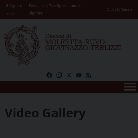
Skip
6 Agosto
Festa della Trasfigurazione del
to
Orari S. Messe
2026
Signore
content
Facebook
Instagram
X
YouTube
Feed
Video Gallery