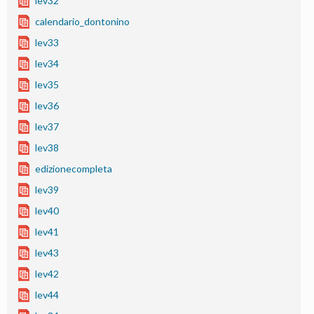
lev32
calendario_dontonino
lev33
lev34
lev35
lev36
lev37
lev38
edizionecompleta
lev39
lev40
lev41
lev43
lev42
lev44