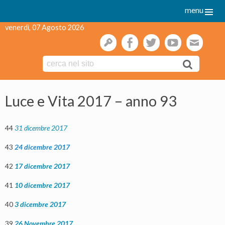
menu
venerdì, 07 Agosto 2026
gestione
facebook
twitter
youtube
webmai
Skip
to
Luce e Vita 2017 – anno 93
content
44
31 dicembre 2017
43
24 dicembre 2017
42
17 dicembre 2017
41
10 dicembre 2017
40
3 dicembre 2017
39
26 Novembre 2017