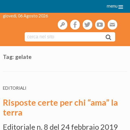
menu
giovedì, 06 Agosto 2026
gestione
facebook
twitter
youtube
webmai
Skip
to
Tag:
gelate
content
EDITORIALI
Risposte certe per chi “ama” la
terra
Editoriale n. 8 del 24 febbraio 2019