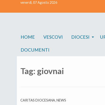
venerdì, 07 Agosto 2026
Skip
to
content
HOME
VESCOVI
DIOCESI
UF
DOCUMENTI
Tag:
giovnai
CARITAS DIOCESANA
,
NEWS