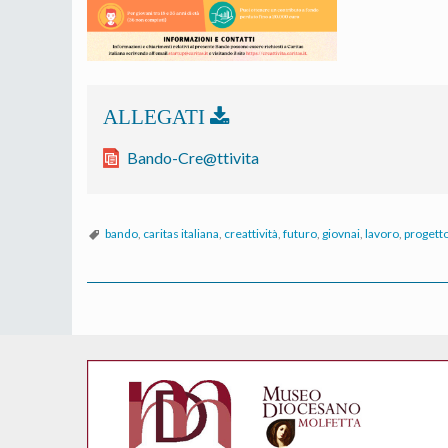
Bando-Cre@ttivita
bando
,
caritas italiana
,
creattività
,
futuro
,
giovnai
,
lavoro
,
progetto
P
o
s