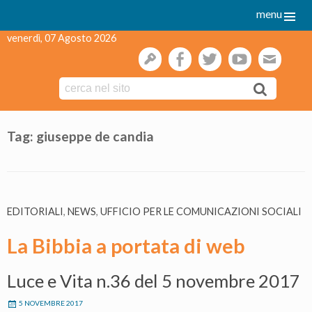
menu
venerdì, 07 Agosto 2026
gestione
facebook
twitter
youtube
webmai
Skip
to
Tag:
giuseppe de candia
content
EDITORIALI
,
NEWS
,
UFFICIO PER LE COMUNICAZIONI SOCIALI
La Bibbia a portata di web
Luce e Vita n.36 del 5 novembre 2017
5 NOVEMBRE 2017