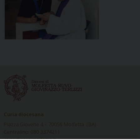
Curia diocesana
Piazza Giovene 4 – 70056 Molfetta (BA)
Centralino: 080 3374211
www.diocesimolfetta.it –