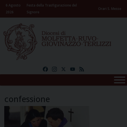
Skip
6 Agosto
Festa della Trasfigurazione del
to
Orari S. Messe
2026
Signore
content
Facebook
Instagram
X
YouTube
Feed
confessione