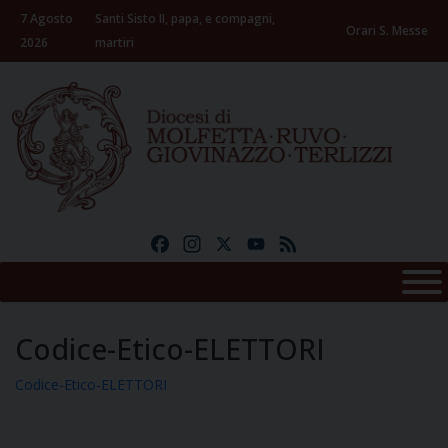
Skip
7 Agosto
Santi Sisto II, papa, e compagni,
to
Orari S. Messe
2026
martiri
content
Facebook
Instagram
X
YouTube
Feed
Codice-Etico-ELETTORI
Codice-Etico-ELETTORI