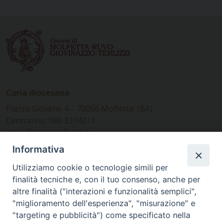
Curia diocesana
Piazza Giovene 4 – 70056 Molfetta (BA)
Centralino: 080 3374211
www.diocesimolfetta.it –
diocesimolfetta@pec.chiesacattolica.it
Informativa
Utilizziamo cookie o tecnologie simili per
Ufficio Comunicazioni sociali
finalità tecniche e, con il tuo consenso, anche per
altre finalità ("interazioni e funzionalità semplici",
Piazza Giovene 4 – 70056 Molfetta (BA)
"miglioramento dell'esperienza", "misurazione" e
comunicazionisociali@diocesimolfetta.it
"targeting e pubblicità") come specificato nella