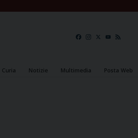
Facebook
Instagram
X
YouTube
Feed
Curia
Notizie
Multimedia
Posta Web