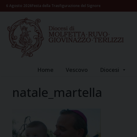
Skip
6 Agosto 2026
Festa della Trasfigurazione del Signore
to
content
Home
Vescovo
Diocesi
natale_martella