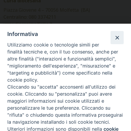
Curia diocesana
Piazza Giovene 4 – 70056 Molfetta (BA)
Centralino: 080 3374211
www.diocesimolfetta.it –
diocesimolfetta@pec.chiesacattolica.it
Informativa
Utilizziamo cookie o tecnologie simili per
Ufficio Comunicazioni sociali
finalità tecniche e, con il tuo consenso, anche per
altre finalità ("interazioni e funzionalità semplici",
Piazza Giovene 4 – 70056 Molfetta (BA)
"miglioramento dell'esperienza", "misurazione" e
comunicazionisociali@diocesimolfetta.it
"targeting e pubblicità") come specificato nella
cookie policy.
Cliccando su "accetta" acconsenti all'utilizzo dei
SEGUICI SU
cookie. Cliccando su "personalizza" puoi avere
Facebook
Instagram
X
YouTube
Feed
maggiori informazioni sui cookie utilizzati e
personalizzare le tue preferenze. Cliccando su
Privacy Policy - trasparenza
"rifiuta" o chiudendo questa informativa proseguirai
la navigazione installando i soli cookie tecnici.
© 2016 - 2026 Diocesi Molfetta Ruvo Giovinazzo Terlizzi
Ulteriori informazioni sono disponibili nella
cookie
Preferenze Cookie