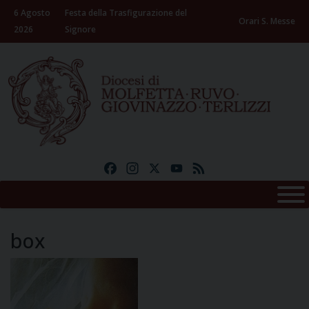
Skip
6 Agosto
Festa della Trasfigurazione del
to
Orari S. Messe
2026
Signore
content
Facebook
Instagram
X
YouTube
Feed
box