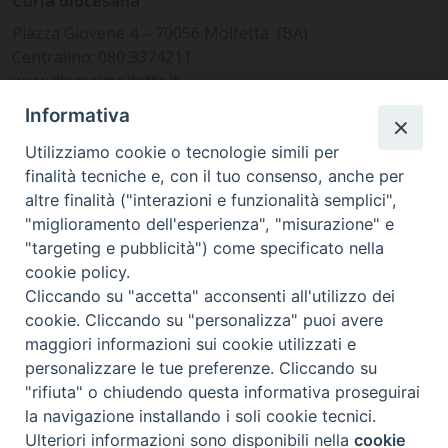
Curia diocesana
Piazza Giovene 4 – 70056 Molfetta (BA)
Centralino: 080 3374211
www.diocesimolfetta.it –
diocesimolfetta@pec.chiesacattolica.it
Informativa
Utilizziamo cookie o tecnologie simili per
Ufficio Comunicazioni sociali
finalità tecniche e, con il tuo consenso, anche per
altre finalità ("interazioni e funzionalità semplici",
Piazza Giovene 4 – 70056 Molfetta (BA)
"miglioramento dell'esperienza", "misurazione" e
comunicazionisociali@diocesimolfetta.it
"targeting e pubblicità") come specificato nella
cookie policy.
Cliccando su "accetta" acconsenti all'utilizzo dei
SEGUICI SU
cookie. Cliccando su "personalizza" puoi avere
Facebook
Instagram
X
YouTube
Feed
maggiori informazioni sui cookie utilizzati e
personalizzare le tue preferenze. Cliccando su
Privacy Policy - trasparenza
"rifiuta" o chiudendo questa informativa proseguirai
la navigazione installando i soli cookie tecnici.
© 2016 - 2026 Diocesi Molfetta Ruvo Giovinazzo Terlizzi
Ulteriori informazioni sono disponibili nella
cookie
Preferenze Cookie