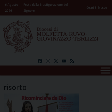
Skip
6 Agosto
Festa della Trasfigurazione del
to
Orari S. Messe
2026
Signore
content
Facebook
Instagram
X
YouTube
Feed
risorto