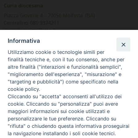
Curia diocesana
Piazza Giovene 4 – 70056 Molfetta (BA)
Centralino: 080 3374211
www.diocesimolfetta.it –
diocesimolfetta@pec.chiesacattolica.it
Informativa
Utilizziamo cookie o tecnologie simili per
Ufficio Comunicazioni sociali
finalità tecniche e, con il tuo consenso, anche per
altre finalità ("interazioni e funzionalità semplici",
Piazza Giovene 4 – 70056 Molfetta (BA)
"miglioramento dell'esperienza", "misurazione" e
comunicazionisociali@diocesimolfetta.it
"targeting e pubblicità") come specificato nella
cookie policy.
Cliccando su "accetta" acconsenti all'utilizzo dei
SEGUICI SU
cookie. Cliccando su "personalizza" puoi avere
Facebook
Instagram
X
YouTube
Feed
maggiori informazioni sui cookie utilizzati e
personalizzare le tue preferenze. Cliccando su
Privacy Policy - trasparenza
"rifiuta" o chiudendo questa informativa proseguirai
la navigazione installando i soli cookie tecnici.