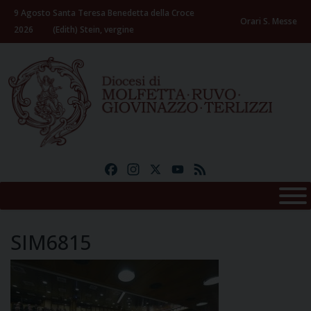
Skip
9 Agosto
Santa Teresa Benedetta della Croce
to
Orari S. Messe
2026
(Edith) Stein, vergine
content
Facebook
Instagram
X
YouTube
Feed
SIM6815