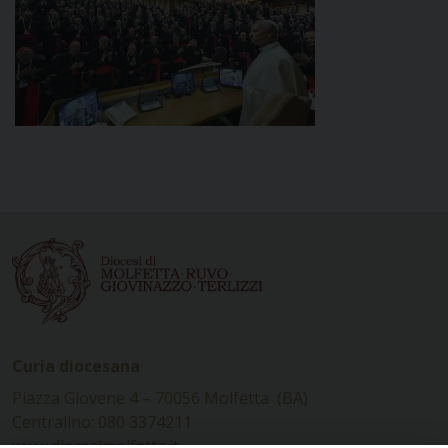
Curia diocesana
Piazza Giovene 4 – 70056 Molfetta (BA)
Centralino: 080 3374211
www.diocesimolfetta.it –