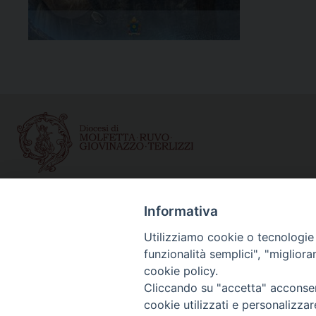
Curia diocesana
Informativa
Piazza Giovene 4 – 70056 Molfetta (BA)
Utilizziamo cookie o tecnologie s
Centralino: 080 3374211
funzionalità semplici", "miglior
www.diocesimolfetta.it – diocesimolfetta@pec.chiesacattol
cookie policy.
Cliccando su "accetta" acconsent
cookie utilizzati e personalizza
Privacy Policy - trasparenza
© 2