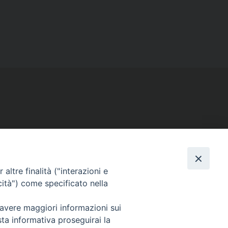
SEGUICI SU
Facebook
Instagram
X
YouTube
Feed
altre finalità ("interazioni e
cità") come specificato nella
 avere maggiori informazioni sui
sta informativa proseguirai la