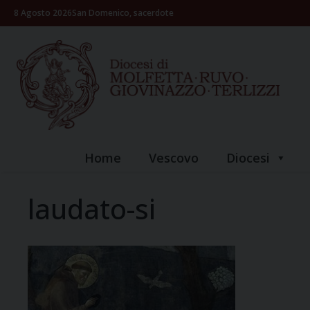
Skip
8 Agosto 2026
San Domenico, sacerdote
to
content
Home
Vescovo
Diocesi
laudato-si