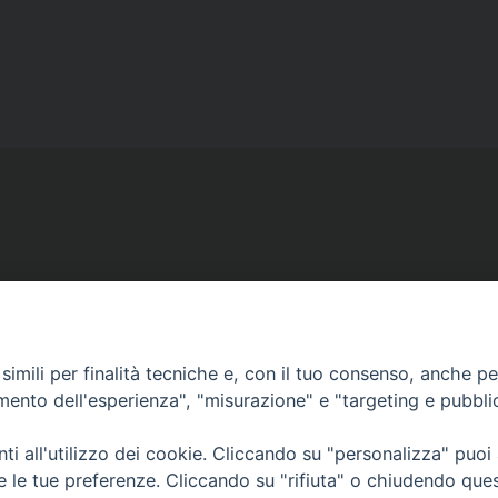
Ufficio Comunicazioni sociali
Piazza Giovene 4 – 70056 Molfetta (BA)
imili per finalità tecniche e, con il tuo consenso, anche per 
comunicazionisociali@diocesimolfetta.it
amento dell'esperienza", "misurazione" e "targeting e pubbli
ica.it
i all'utilizzo dei cookie. Cliccando su "personalizza" puoi
re le tue preferenze. Cliccando su "rifiuta" o chiudendo que
016 - 2026 Diocesi Molfetta Ruvo Giovinazzo Terlizzi