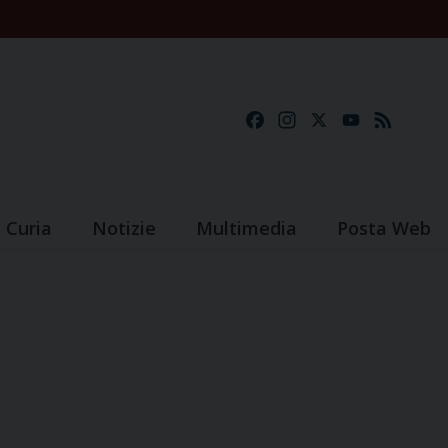
Facebook
Instagram
X
YouTube
Feed
Curia
Notizie
Multimedia
Posta Web