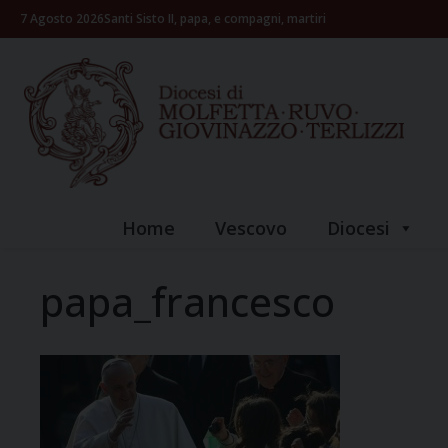
Skip
7 Agosto 2026
Santi Sisto II, papa, e compagni, martiri
to
content
Home
Vescovo
Diocesi
papa_francesco