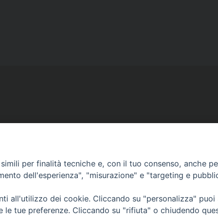
Ufficio Comunicazioni sociali
Piazza Giovene 4 – 70056 Molfetta (BA)
imili per finalità tecniche e, con il tuo consenso, anche per 
comunicazionisociali@diocesimolfetta.it
amento dell'esperienza", "misurazione" e "targeting e pubbli
ica.it
i all'utilizzo dei cookie. Cliccando su "personalizza" puoi
re le tue preferenze. Cliccando su "rifiuta" o chiudendo que
016 - 2026 Diocesi Molfetta Ruvo Giovinazzo Terlizzi