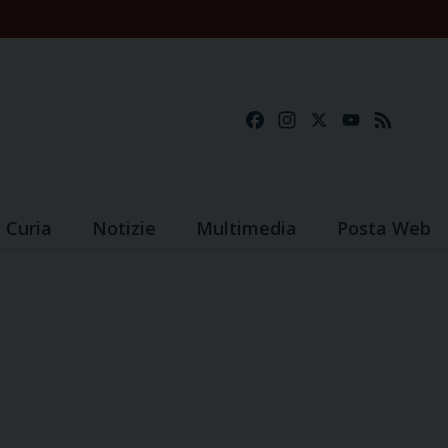
Facebook
Instagram
X
YouTube
Feed
Curia
Notizie
Multimedia
Posta Web