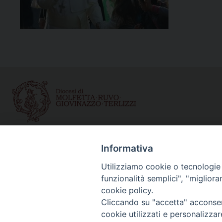
Curia diocesana
Informativa
Piazza Giovene 4 – 70056 Molfetta (BA)
Utilizziamo cookie o tecnologie s
Centralino: 080 3374211
funzionalità semplici", "miglior
www.diocesimolfetta.it – diocesimolfetta@pec.chiesacattol
cookie policy.
Cliccando su "accetta" acconsent
cookie utilizzati e personalizza
Privacy Policy - trasparenza
© 2