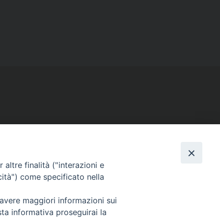
SEGUICI SU
Facebook
Instagram
X
YouTube
Feed
altre finalità ("interazioni e
cità") come specificato nella
 avere maggiori informazioni sui
sta informativa proseguirai la