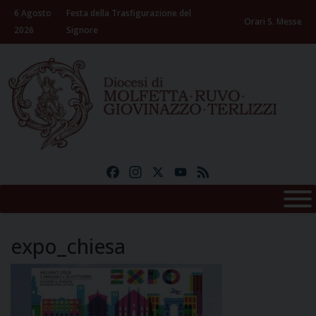
Skip
6 Agosto
Festa della Trasfigurazione del
to
Orari S. Messe
2026
Signore
content
Facebook
Instagram
X
YouTube
Feed
expo_chiesa