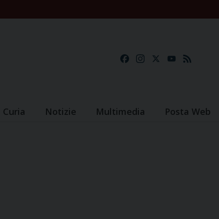
Facebook
Instagram
X
YouTube
Feed
Curia
Notizie
Multimedia
Posta Web