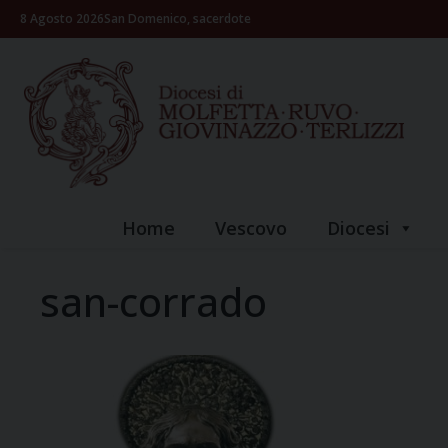
Skip
8 Agosto 2026
San Domenico, sacerdote
to
content
Home
Vescovo
Diocesi
san-corrado