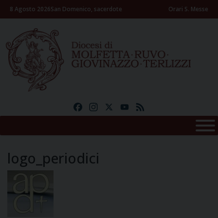
Skip
8 Agosto 2026
San Domenico, sacerdote
Orari S. Messe
to
content
Facebook
Instagram
X
YouTube
Feed
logo_periodici