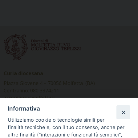
Curia diocesana
Piazza Giovene 4 – 70056 Molfetta (BA)
Centralino: 080 3374211
www.diocesimolfetta.it –
diocesimolfetta@pec.chiesacattolica.it
Informativa
Utilizziamo cookie o tecnologie simili per
Ufficio Comunicazioni sociali
finalità tecniche e, con il tuo consenso, anche per
altre finalità ("interazioni e funzionalità semplici",
Piazza Giovene 4 – 70056 Molfetta (BA)