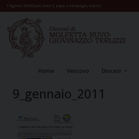
Skip
7 Agosto 2026
Santi Sisto II, papa, e compagni, martiri
to
content
Home
Vescovo
Diocesi
9_gennaio_2011