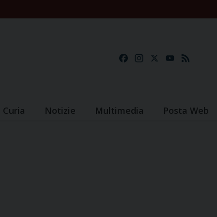
Facebook
Instagram
X
YouTube
Feed
Curia
Notizie
Multimedia
Posta Web