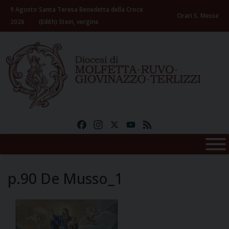
Skip
9 Agosto
Santa Teresa Benedetta della Croce
to
Orari S. Messe
2026
(Edith) Stein, vergine
content
Facebook
Instagram
X
YouTube
Feed
p.90 De Musso_1