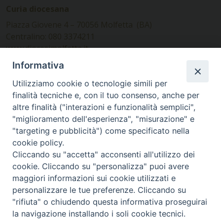
Curia diocesana
Piazza Giovene 4 – 70056 Molfetta (BA)
Centralino: 080 3374211
www.diocesimolfetta.it –
diocesimolfetta@pec.chiesacattolica.it
Informativa
Utilizziamo cookie o tecnologie simili per
Ufficio Comunicazioni sociali
finalità tecniche e, con il tuo consenso, anche per
altre finalità ("interazioni e funzionalità semplici",
Piazza Giovene 4 – 70056 Molfetta (BA)
"miglioramento dell'esperienza", "misurazione" e
comunicazionisociali@diocesimolfetta.it
"targeting e pubblicità") come specificato nella
cookie policy.
Cliccando su "accetta" acconsenti all'utilizzo dei
SEGUICI SU
cookie. Cliccando su "personalizza" puoi avere
Facebook
Instagram
X
YouTube
Feed
maggiori informazioni sui cookie utilizzati e
personalizzare le tue preferenze. Cliccando su
Privacy Policy - trasparenza
"rifiuta" o chiudendo questa informativa proseguirai
la navigazione installando i soli cookie tecnici.