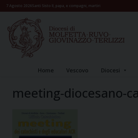
Skip
7 Agosto 2026
Santi Sisto II, papa, e compagni, martiri
to
content
Home
Vescovo
Diocesi
meeting-diocesano-ca