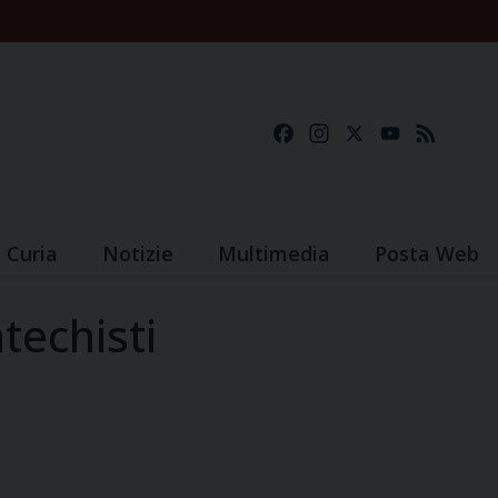
Facebook
Instagram
X
YouTube
Feed
Curia
Notizie
Multimedia
Posta Web
techisti