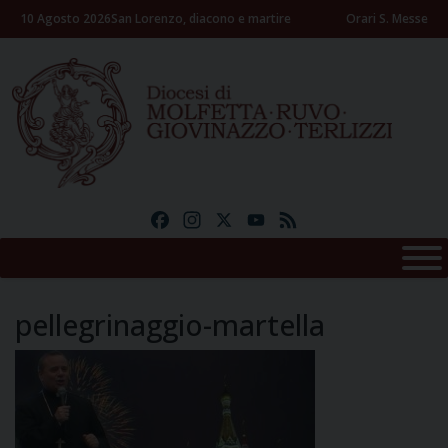
Skip
10 Agosto 2026
San Lorenzo, diacono e martire
Orari S. Messe
to
content
Facebook
Instagram
X
YouTube
Feed
pellegrinaggio-martella