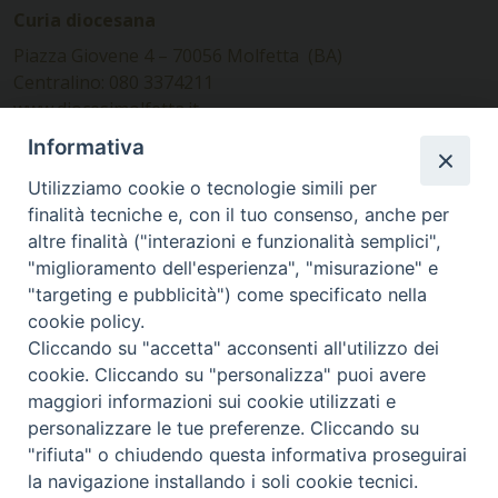
Curia diocesana
Piazza Giovene 4 – 70056 Molfetta (BA)
Centralino: 080 3374211
www.diocesimolfetta.it –
diocesimolfetta@pec.chiesacattolica.it
Informativa
Utilizziamo cookie o tecnologie simili per
Ufficio Comunicazioni sociali
finalità tecniche e, con il tuo consenso, anche per
altre finalità ("interazioni e funzionalità semplici",
Piazza Giovene 4 – 70056 Molfetta (BA)
"miglioramento dell'esperienza", "misurazione" e
comunicazionisociali@diocesimolfetta.it
"targeting e pubblicità") come specificato nella
cookie policy.
Cliccando su "accetta" acconsenti all'utilizzo dei
SEGUICI SU
cookie. Cliccando su "personalizza" puoi avere
Facebook
Instagram
X
YouTube
Feed
maggiori informazioni sui cookie utilizzati e
personalizzare le tue preferenze. Cliccando su
Privacy Policy - trasparenza
"rifiuta" o chiudendo questa informativa proseguirai
la navigazione installando i soli cookie tecnici.