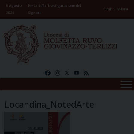
Skip
6 Agosto
Festa della Trasfigurazione del
to
Orari S. Messe
2026
Signore
content
Facebook
Instagram
X
YouTube
Feed
Locandina_NotedArte