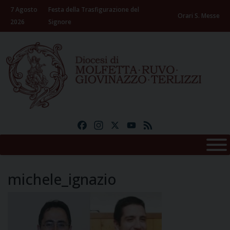
Skip
7 Agosto
Festa della Trasfigurazione del
to
Orari S. Messe
2026
Signore
content
Facebook
Instagram
X
YouTube
Feed
michele_ignazio