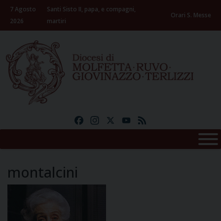
Skip
7 Agosto
Santi Sisto II, papa, e compagni,
to
Orari S. Messe
2026
martiri
content
Facebook
Instagram
X
YouTube
Feed
montalcini