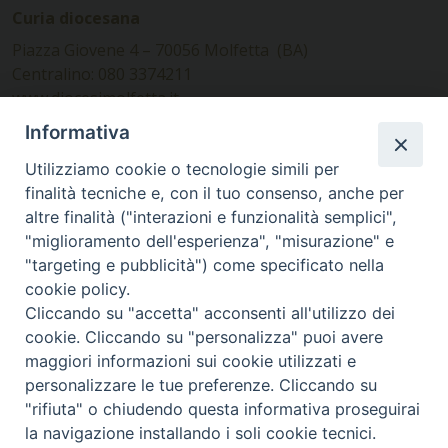
Curia diocesana
Piazza Giovene 4 – 70056 Molfetta (BA)
Centralino: 080 3374211
www.diocesimolfetta.it –
diocesimolfetta@pec.chiesacattolica.it
Informativa
Utilizziamo cookie o tecnologie simili per
Ufficio Comunicazioni sociali
finalità tecniche e, con il tuo consenso, anche per
altre finalità ("interazioni e funzionalità semplici",
Piazza Giovene 4 – 70056 Molfetta (BA)
"miglioramento dell'esperienza", "misurazione" e
comunicazionisociali@diocesimolfetta.it
"targeting e pubblicità") come specificato nella
cookie policy.
Cliccando su "accetta" acconsenti all'utilizzo dei
SEGUICI SU
cookie. Cliccando su "personalizza" puoi avere
Facebook
Instagram
X
YouTube
Feed
maggiori informazioni sui cookie utilizzati e
personalizzare le tue preferenze. Cliccando su
Privacy Policy - trasparenza
"rifiuta" o chiudendo questa informativa proseguirai
la navigazione installando i soli cookie tecnici.