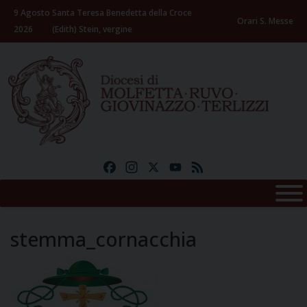
Skip
9 Agosto
Santa Teresa Benedetta della Croce
to
Orari S. Messe
2026
(Edith) Stein, vergine
content
Facebook
Instagram
X
YouTube
Feed
stemma_cornacchia