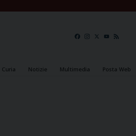
Facebook
Instagram
X
YouTube
Feed
Curia
Notizie
Multimedia
Posta Web