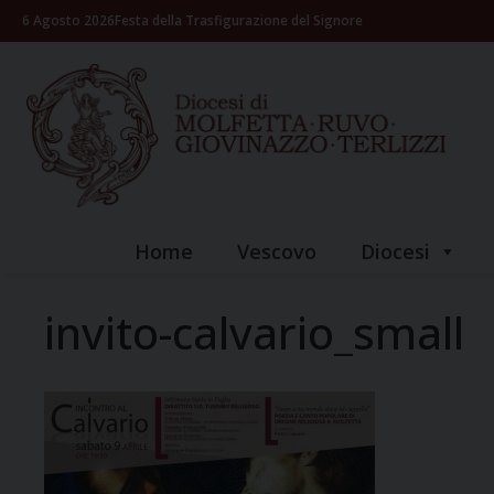
Skip
6 Agosto 2026
Festa della Trasfigurazione del Signore
to
content
Home
Vescovo
Diocesi
invito-calvario_small