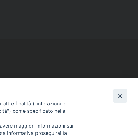
SEGUICI SU
Facebook
Instagram
X
YouTube
Feed
altre finalità ("interazioni e
cità") come specificato nella
 avere maggiori informazioni sui
sta informativa proseguirai la